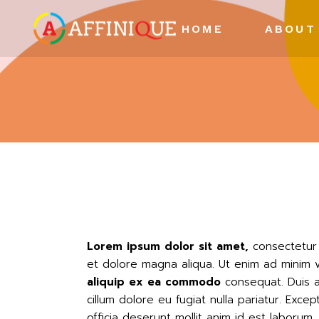
HOME
ABOUT
Our Compa
Vision & Mis
Our Team
Clientele
Achievemen
Lorem
ipsum
dolor
sit
amet,
consectetur 
et dolore magna aliqua. Ut enim ad minim 
aliquip
ex
ea
commodo
consequat. Duis au
cillum dolore eu fugiat nulla pariatur. Exce
officia deserunt mollit anim id est laborum.