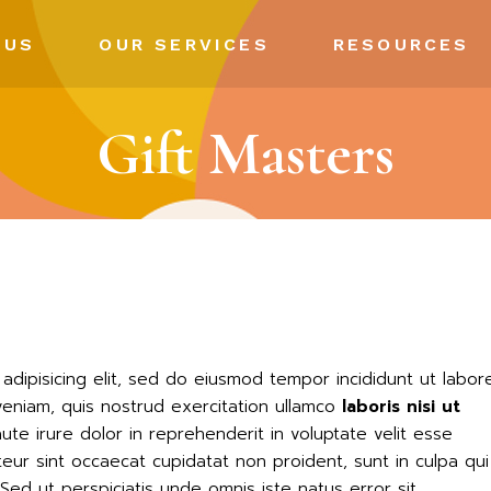
 US
OUR SERVICES
RESOURCES
Gift Masters
ny
Portfolio Gallery
sion
Creative Highlights
Media
ts
adipisicing elit, sed do eiusmod tempor incididunt ut labor
veniam, quis nostrud exercitation ullamco
laboris
nisi
ut
te irure dolor in reprehenderit in voluptate velit esse
pteur sint occaecat cupidatat non proident, sunt in culpa qui
 Sed ut perspiciatis unde omnis iste natus error sit